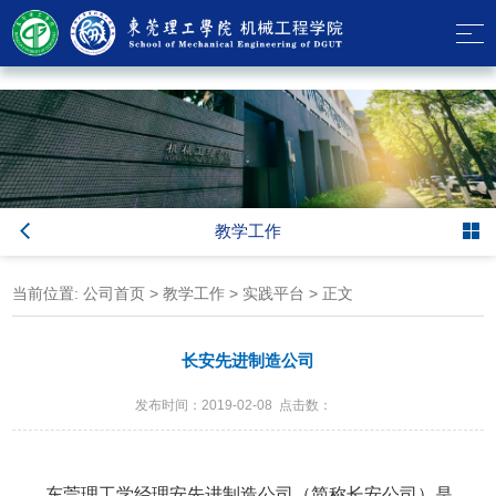
乐天使-fun88乐天使-官方网站
教学工作
当前位置:
公司首页
>
教学工作
>
实践平台
> 正文
长安先进制造公司
发布时间：2019-02-08 点击数：
东莞理工学经理安先进制造公司（简称长安公司）是