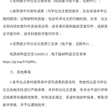
优秀硕士学位论文推荐表（纸质版与电子版，见附件
）；
1.
1
推荐表中代表性成果（与学位论文密切相关，且在攻读本学位
2.
期间获得）证明材料纸质版：包括学术论文的刊物封面、目录、论文
全部内容的复印件及收录证明，或专著封面和版权页复印件，或获奖
证书复印件，或专利授权书复印件等；
优秀硕士学位论文推荐汇总表（电子版，见附件
）。
3
.
2
纸质材料提交至
电子版材料提交至表单
12A205-2，
。
https://jsj.top/f/YQPfPo
六、其他事项
各学位点
将
对推荐表中填写成果的真实性、有效性以及与学位
1.
论文的相关性进行严格审查，并对学位论文质量、学术水平进行评审
后按推荐名额择优推荐。对有违反规定、弄虚作假的申报者，将取消
参评资格，并予以通报批评。