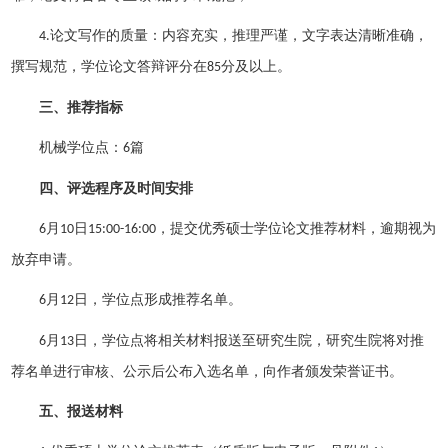
论文写作的质量：内容充实，推理严谨，文字表达清晰准确，
4
.
撰写规范，
学位论文答辩评分在
分及以上。
85
三、推荐指标
机械学位点：
篇
6
四、评选程序及时间安排
月
日
，提交
优秀硕士学位论文
推荐材料，逾期视为
6
10
15:00-16:00
放弃申请。
月
日，学位点形成推荐名单。
6
12
月
日
，
学位点
将相关材料报送至研究生院
，
研究生院
将
对推
6
13
荐名单进行审核、公示后公布入选名单，向作者颁发荣誉证书。
五、报送材料