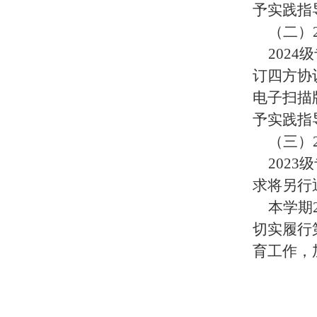
予实践指
（二）
202
订四方协
电子扫描
予实践指
（三）
202
求将另行
本学期
切实履行
育工作，