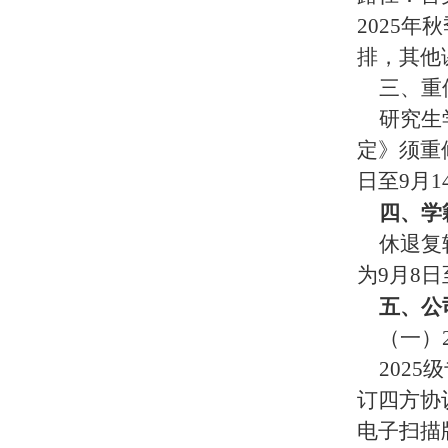
2025
排，其他
三、重
研究生
定》须重
日至9月
四、
学
休退复
为9月8
五、公
（一）
202
订四方协
电子扫描