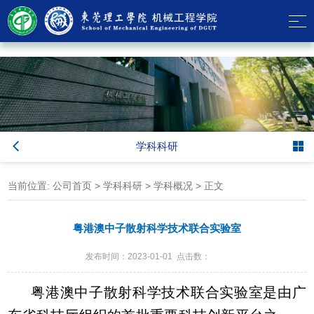
乐天使-fun88乐天使-官方网站
学科科研
当前位置:
公司首页
>
学科科研
>
学科概况
> 正文
粤港澳中子散射科学技术联合实验室
发布时间：2023-01-01 点击数：
粤港澳中子散射科学技术联合实验室是由广