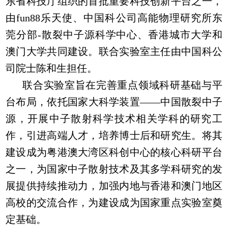
东省科技厅组织的首批重要科技创新平台之一，
由fun88乐天使、中国科公司高能物理研究所东
莞分部-散裂中子源科学中心、香港城市大学和
澳门大学共同建设。联合实验室主任由中国科公
司院士陈和生担任。
联合实验室旨在完善重点领域科研基础与平
台布局，依托国家大科学装置——中国散裂中子
源，开展中子散射科学技术相关学科的研究工
作，引进高端人才，培养博士后和研究生。将其
建设成为粤港澳大湾区科创中心的核心科研平台
之一，为国家中子散射技术及其多学科研究的发
展提供持续推动力，加强内地与香港和澳门地区
高校的交流合作，为建设成为国家重点实验室奠
定基础。